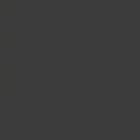
 k tomu, co ve
 v rozhodnutí
ce dalším
tici do něj.
ké aktivity
onomické cíle
Měla jsem tu
o větve skupiny
 příběhem,
sehnat, je pro
e tak plní i
plní práce."