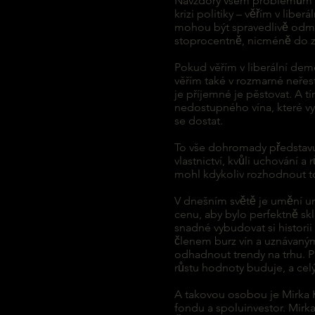
Navzdory všem problémům s
krizi politiky – věřím v libera
mohou být spravedlivě odměn
stoprocentně, nicméně do zn
Pokud věřím v liberální d
věřím také v rozmarné neře
je příjemné je pěstovat. A t
nedostupného vína, které vyž
se dostat.
To vše dohromady představuje 
vlastnictví, kvůli uchování 
mohl kdykoliv rozhodnout to
V dnešním světě je umění 
cenu, aby bylo perfektně sk
snadné vybudovat si historii
členem burz vín a uznávany
odhadnout trendy na trhu. Prot
růstu hodnoty buduje, a celý
A takovou osobou je Mirka Kuc
fondu a spoluinvestor. Mirka za