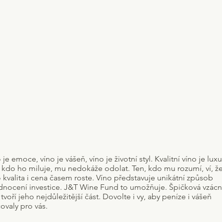
 je emoce, víno je vášeň, víno je životní styl. Kvalitní víno je luxu
 kdo ho miluje, mu nedokáže odolat. Ten, kdo mu rozumí, ví, ž
 kvalita i cena časem roste. Víno představuje unikátní způsob
dnocení investice. J&T Wine Fund to umožňuje. Špičková vzác
 tvoří jeho nejdůležitější část. Dovolte i vy, aby peníze i vášeň
ovaly pro vás.