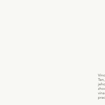
Víno
Ten,
jeho
zho
vína
prac