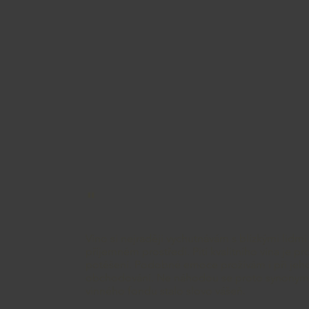
"
Víno si nejraději vychutnávám s blízkými lidmi
příjemném prostředí. Pití kvalitního vína je p
potěšení. Podobné emoce prožívám i při jeh
obchodování. Ne náhodou se proto synony
vinného fondu stalo slovo vášeň.