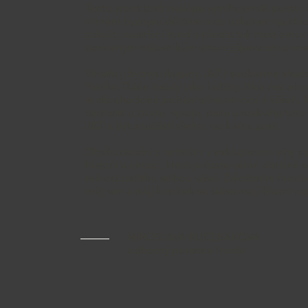
Tento pocit totiž nejlépe vystihuje náš postoj
vinném byznysu děláme a co nakonec vyústilo
založit investiční fond a předat tak naše emo
zaníceným milovníkům vína a zájemcům o inves
Vinařský byznys skupiny J&T i soukromé vinařs
Patrika Tkáče začaly jako hobby. Více než ek
je dlouhodobě pohání silné emoce a vášeň. 
čest stát u zrodu, vývoje, růstu a rozkvětu tét
J&T a být součástí všeho, co k vínu patří.
Obchodování s raritními a exkluzivními víny s
historií a emocí, která je často velmi obtížné 
mě od začátku velkou vášní. Založením fondu s
můj sen a můj koníček se stává mojí hlavní ná
MIROSLAVA KUČERÁKOVÁ
odborný poradce fondu