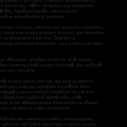
pojeným s politikou – nebojím se dokonce říci
́lní demokracii. Věřím, že tvrdá práce a kreativita
ěny. Například penězi, které sice ne
ačné míry představují svobodu.
emokracii, motivaci, odměňování, svobodu a kreativitu,
sti, které sice nejsou primární motivací, ale rozhodně
ím se dostáváme k pití vína. Drahého a
aduje dokonalé skladování, víno, k němuž je těžké
důvod pro vytváření sbírek vín. Kvůli pocitu
a růstu hodnoty a kvůli osobní svobodě, aby se člověk
to víno ochutnat.
umět koupit vzácné víno tak, aby bylo za dobrou
ladováno a aby se nejednalo o padělek. Není
 nákupů u renomovaných vinařských domů, být
́m účastníkem aukčních domů nebo umět
o je tak důležitá osoba, která sbírku za účelem
 tým, na který se může spolehnout.
̌eráková – vedoucí projektu, vedoucí správy
čínala v J&T před deseti lety z nejnižší pozice.